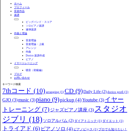
ホーム
プロフィール
音楽作品
楽譜
ビッグバンド・スコア
ソロピアノ楽譜
連弾楽譜
作曲と理論
音楽理論
音楽理論・上級
アレンジ
作曲
Dorico 楽譜作成
ピアノ
イヤートレーニング
聴音（初級編）
ブログ
お問い合わせ
キーワード検索
7thコード
(10)
CD
(9)
Daily Life
(2)
arranging
(1)
dorico pro6
(1)
piano
(9)
イヤー
pickup
(4)
GJO
(3)
music
(3)
Youtube
(3)
スタジオ
トレーニング
(7)
ジャズピアノ講座
(3)
ジブリ
(18)
ソロアルバム
(2)
ダイアトニック
(1)
ダイエット
(1)
トライアド
(6)
ピアノソロ
(4)
ピアノピース
(1)
プロでも知りたい！