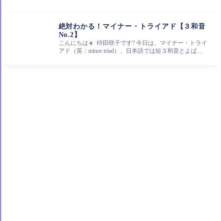
絶対わかる！マイナー・トライアド【３和音
No.2】
こんにちは☀️ 枡田咲子です? 今日は、マイナー・トライ
アド（英：minor triad）、日本語では短３和音とよばれ
るコードの作り方を