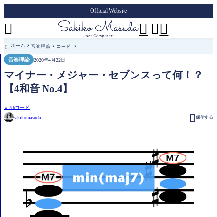
Official Website




ホーム
音楽理論
コード

音楽理論
2020年4月22日
マイナー・メジャー・セブンスって何！？
【4和音 No.4】
7thコード

sakikomasuda
保存する