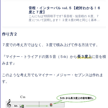
音程・インターバル vol.５【絶対わかる！６
度と７度】
こんにちは?枡田咲子です? 長音程・短音程の ６度、７
度 について説明します！ ２度３度の時と同じく基本
は、長（M）か短（m）をは
作り方２
７度での考え方ではなく、３度で積み上げて作る方法です。
『マイナー・トライアドの第５音（５th）から
長
３度上
に音を積
みます』
このような考え方でもマイナー・メジャー・セブンスは作れま
す。