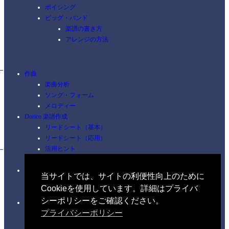
ボイシング
ビッグ・バンド
楽譜の書き方
アレンジの方法
作曲
楽曲分析
ソング・フォーム
メロディー
Dorico 楽譜作成
リードシート（基本）
リードシート（応用）
活用ヒント
ショートカット
ピアノ
当サイトでは、サイトの利便性向上のために
コードを覚える
Cookieを使用しています。詳細はプライバ
練習
シーポリシーをご確認ください。
イヤートレーニング
プライバシーポリシー
聴音（初級編）