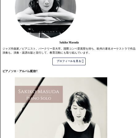
Sakiko Masuda
ジャズ作曲家／ピアニスト。バークリー音大卒。国際コンペ受賞歴を持ち、欧州の著名オーケストラで作品
演奏も。演奏・楽譜出版と並行して、教育活動にも取り組んでいます。

プロフィールを見る
ピアノソロ・アルバム配信!!