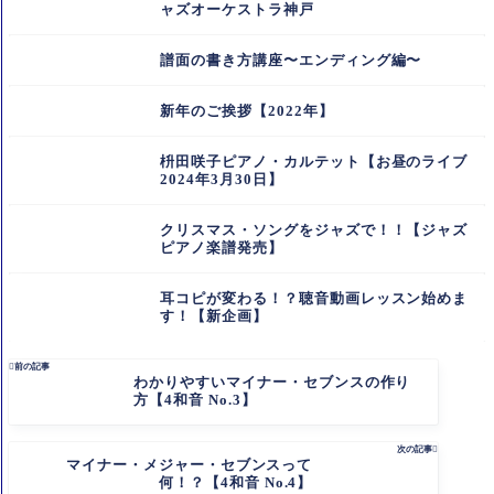
ャズオーケストラ神戸
譜面の書き方講座〜エンディング編〜
新年のご挨拶【2022年】
枡田咲子ピアノ・カルテット【お昼のライブ
2024年3月30日】
クリスマス・ソングをジャズで！！【ジャズ
ピアノ楽譜発売】
耳コピが変わる！？聴音動画レッスン始めま
す！【新企画】

前の記事
わかりやすいマイナー・セブンスの作り
方【4和音 No.3】
次の記事

マイナー・メジャー・セブンスって
何！？【4和音 No.4】