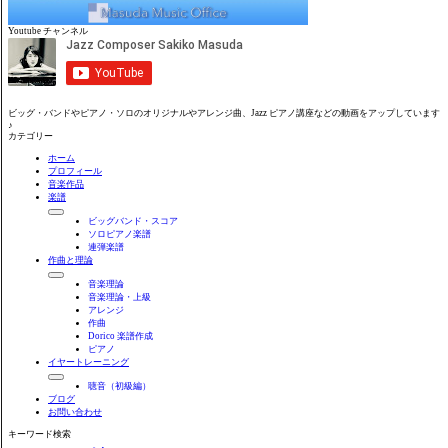
Youtube チャンネル
ビッグ・バンドやピアノ・ソロのオリジナルやアレンジ曲、Jazz ピアノ講座などの動画をアップしています
♪
カテゴリー
ホーム
プロフィール
音楽作品
楽譜
ビッグバンド・スコア
ソロピアノ楽譜
連弾楽譜
作曲と理論
音楽理論
音楽理論・上級
アレンジ
作曲
Dorico 楽譜作成
ピアノ
イヤートレーニング
聴音（初級編）
ブログ
お問い合わせ
キーワード検索