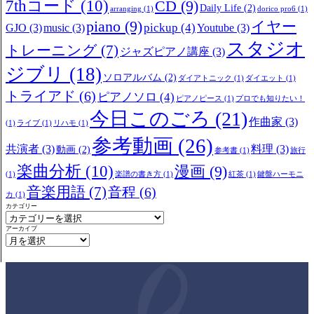
7thコード
(10)
CD
(9)
Daily Life
(2)
arranging
(1)
dorico pro6
(1)
piano
(9)
イヤー
pickup
(4)
GJO
(3)
music
(3)
Youtube
(3)
スタジオ
トレーニング
(7)
ジャズピアノ講座
(3)
ジブリ
(18)
ソロアルバム
(2)
ダイアトニック
(1)
ダイエット
(1)
トライアド
(6)
ピアノソロ
(4)
ピアノピース
(1)
プロでも知りたい！
今日このごろ
(21)
作曲家
(3)
(1)
ライブ
(1)
リハモ
(1)
参考動画
(26)
共演者
(3)
料理
(3)
動画
(2)
参考書
(1)
旅行
楽曲分析
(10)
漫画
(9)
(1)
楽譜の書き方
(1)
紅茶
(1)
鍵盤ハーモニ
音楽用語
(7)
音程
(6)
カ
(1)
カテゴリー
アーカイブ