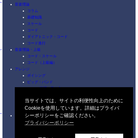
音楽理論
コラム
基礎知識
スケール
コード
ダイアトニック・コード
コード進行
音楽理論・上級
コード・スケール
コード（上級編）
アレンジ
ボイシング
ビッグ・バンド
楽譜の書き方
アレンジの方法
当サイトでは、サイトの利便性向上のために
Cookieを使用しています。詳細はプライバ
シーポリシーをご確認ください。
作曲
楽曲分析
プライバシーポリシー
ソング・フォーム
メロディー