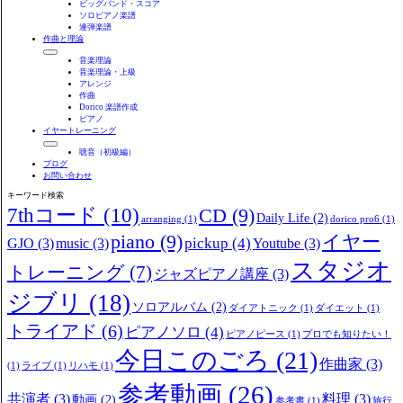
ビッグバンド・スコア
ソロピアノ楽譜
連弾楽譜
作曲と理論
音楽理論
音楽理論・上級
アレンジ
作曲
Dorico 楽譜作成
ピアノ
イヤートレーニング
聴音（初級編）
ブログ
お問い合わせ
キーワード検索
7thコード
(10)
CD
(9)
Daily Life
(2)
arranging
(1)
dorico pro6
(1)
piano
(9)
イヤー
pickup
(4)
GJO
(3)
music
(3)
Youtube
(3)
スタジオ
トレーニング
(7)
ジャズピアノ講座
(3)
ジブリ
(18)
ソロアルバム
(2)
ダイアトニック
(1)
ダイエット
(1)
トライアド
(6)
ピアノソロ
(4)
ピアノピース
(1)
プロでも知りたい！
今日このごろ
(21)
作曲家
(3)
(1)
ライブ
(1)
リハモ
(1)
参考動画
(26)
共演者
(3)
料理
(3)
動画
(2)
参考書
(1)
旅行