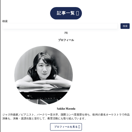

記事一覧
検索
検索
PR
プロフィール
Sakiko Masuda
ジャズ作曲家／ピアニスト。バークリー音大卒。国際コンペ受賞歴を持ち、欧州の著名オーケストラで作品
演奏も。演奏・楽譜出版と並行して、教育活動にも取り組んでいます。

プロフィールを見る