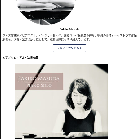
Sakiko Masuda
ジャズ作曲家／ピアニスト。バークリー音大卒。国際コンペ受賞歴を持ち、欧州の著名オーケストラで作品
演奏も。演奏・楽譜出版と並行して、教育活動にも取り組んでいます。

プロフィールを見る
ピアノソロ・アルバム配信!!