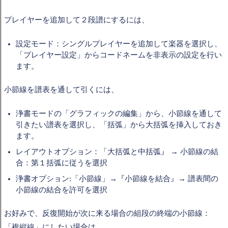
プレイヤーを追加して２段譜にするには、
設定
モード：
シングルプレイヤーを追加して楽器を選択し、
「プレイヤー設定」からコードネームを非表示の設定を行い
ます。
小節線を譜表を通して引くには、
浄書モードの「グラフィックの編集」から、小節線を通して
引きたい
譜表を選択し、
「括弧」から大括弧を挿入しておき
ます。
レイアウトオプション：「大括弧と中括弧』 →
小節線の結
合：第１括弧に従うを選択
浄書オプション:「小節線」→『小節線を結合』→ 譜表間の
小節線の結合を許可を選択
お好みで、
反復開始が次に来る場合の組段の終端の小節線：
「複縦線」にしたい場合は、