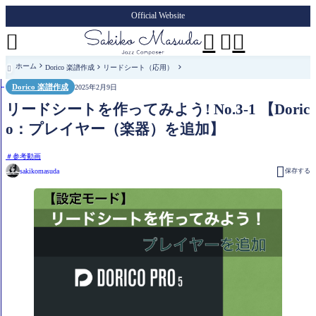
Official Website




ホーム
Dorico 楽譜作成
リードシート（応用）

Dorico 楽譜作成
2025年2月9日
リードシートを作ってみよう! No.3-1 【Doric
o：プレイヤー（楽器）を追加】
参考動画

sakikomasuda
保存する