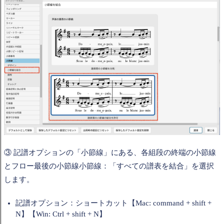
③ 記譜オプションの「小節線」にある、各組段の終端の小節線
とフロー最後の小節線小節線：「すべての譜表を結合」を選択
します。
記譜オプション：ショートカット【Mac: command + shift +
N】【Win: Ctrl + shift + N】