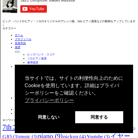
ビッグ・バンドやピアノ・ソロのオリジナルやアレンジ曲、Jazz ピアノ講座などの動画をアップしています
♪
カテゴリー
ホーム
プロフィール
音楽作品
楽譜
ビッグバンド・スコア
ソロピアノ楽譜
連弾楽譜
作曲と理論
音楽理論
当サイトでは、サイトの利便性向上のために
音楽理論・上級
アレンジ
Cookieを使用しています。詳細はプライバ
作曲
Dorico 楽譜作成
シーポリシーをご確認ください。
ピアノ
イヤートレーニング
プライバシーポリシー
聴音（初級編）
ブログ
お問い合わせ
同意しない
同意する
キーワード検索
7thコード
(10)
CD
(9)
Daily Life
(2)
arranging
(1)
dorico pro6
(1)
piano
(9)
イヤー
pickup
(4)
GJO
(3)
music
(3)
Youtube
(3)