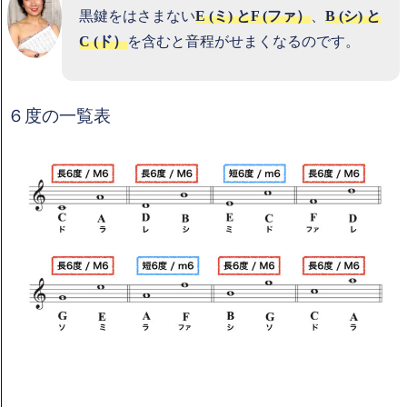
黒鍵をはさまない
E (ミ) とF (ファ）
、
B (シ) と
C (ド）
を含むと音程がせまくなるのです。
６度の一覧表