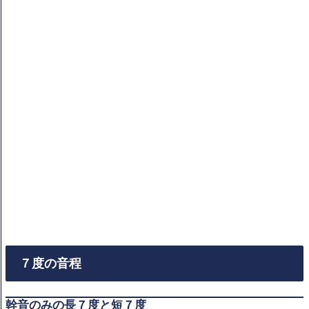
７度の音程
幹音のみの長７度と短７度