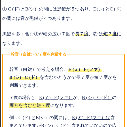
① C (ド) とB(シ）の間には黒鍵が５つあり、D(レ) とC (ド)
の間には音が黒鍵が４つあります。
黒鍵を多く含む①が幅の広い７度で
長７
度
、② は
短７度
に
なります。
幹音（白鍵）で７度を判断する
幹音（白鍵）で考える場合、
E (ミ) - F (ファ）
、
B (シ) - C (ド）
を含むかどうかで長７度か短７度かを
判断できます。
E (ミ) - F (ファ）
か、
B (シ) - C (ド）
の
７度の場合も、
両方を含むと短７度
になります。
例：C (ド) とB(シ）の間には、
E (ミ) - F (ファ）は
含
まれていますが
B (シ) - C (ド）
含まれていないので広