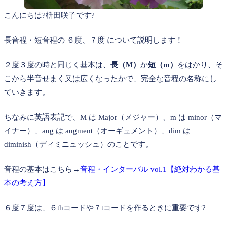
こんにちは?枡田咲子です?
長音程・短音程の ６度、７度 について説明します！
２度３度の時と同じく基本は、
長（M）
か
短（m）
をはかり、そ
こから半音せまく又は広くなったかで、完全な音程の名称にし
ていきます。
ちなみに英語表記で、M は Major（メジャー）、m は minor（マ
イナー）、aug は augment（オーギュメント）、dim は
diminish（ディミニュッシュ）のことです。
音程の基本はこちら→
音程・インターバル vol.1【絶対わかる基
本の考え方】
６度７度は、６thコードや７tコードを作るときに重要です?