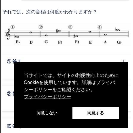
それでは、次の音程は何度かわかりますか？
① 答え
当サイトでは、サイトの利便性向上のために
Cookieを使用しています。詳細はプライバ
長７度。E（ミ）と D（レ）で短７度、E（ミ）がフラット
シーポリシーをご確認ください。
で下がり半音広くなるので長７度
② 答え
プライバシーポリシー
同意しない
同意する
長７度。G（ソ）とF（ファ）で短７度、F（ファ）がシャー
プで上がり半音広くなるので長７度
③ 答え