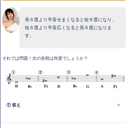
長６度より半音せまくなると短６度になり、
短６度より半音広くなると長６度になりま
す。
それでは問題！次の音程は何度でしょうか？
① 答え
短６度。D（レ）と B（シ）の長６度から、 B（シ）がフラ