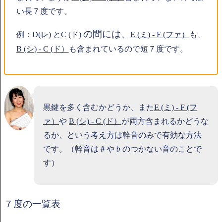
い長７度です。
の間には、
例：D(レ)
とC (ド)
E (ミ) - F (ファ）
も、
B (シ) - C (ド）
も含まれているので短７度です。
黒鍵を多く含むかどうか、また
E (ミ) - F (フ
ァ）
や
B (シ) - C (ド）
が両方含まれるかどうな
るか、という考え方は幹音のみ
で有効な方法
です。（幹音は＃や♭のつかない音のことで
す）
７度の一覧表