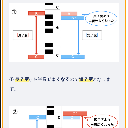
長７度
から半音
せまくなる
ので
短７度
となりま
①
す。