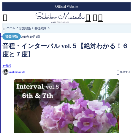
Official Website




ホーム
音楽理論
基礎知識

音楽理論
2019年10月1日
音程・インターバル vol.５【絶対わかる！６
度と７度】
音程

sakikomasuda
保存する