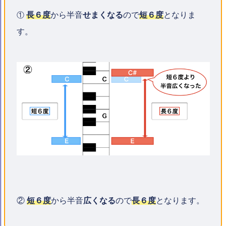
長６度
から半音
せまくなる
ので
短６度
となりま
①
す。
②
短６度
から半音
広くなる
ので
長６度
となります。