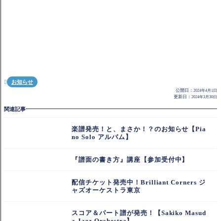
お知らせ

公開日：
2024年4月1日
更新日：
2024年3月30日
関連記事
楽譜発売！と、まさか！？のお知らせ【Pia
no Solo アルバム】
『譜面の書き方』講座【参加受付中】
配信チケット発売中！Brilliant Corners ジ
ャズオーケストラ東京
スコア＆パート譜が発売！【Sakiko Masud
a Jazz Orchestra】