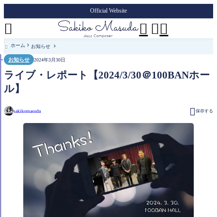
Official Website




ホーム
お知らせ

お知らせ
2024年3月30日
ライブ・レポート【2024/3/30＠100BANホー
ル】

sakikomasuda
保存する