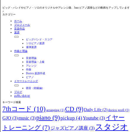
ビッグ・バンドやピアノ・ソロのオリジナルやアレンジ曲、Jazz ピアノ講座などの動画をアップしています
♪
カテゴリー
ホーム
プロフィール
音楽作品
楽譜
ビッグバンド・スコア
ソロピアノ楽譜
連弾楽譜
作曲と理論
音楽理論
音楽理論・上級
アレンジ
作曲
Dorico 楽譜作成
ピアノ
イヤートレーニング
聴音（初級編）
ブログ
お問い合わせ
キーワード検索
7thコード
(10)
CD
(9)
Daily Life
(2)
arranging
(1)
dorico pro6
(1)
piano
(9)
イヤー
pickup
(4)
GJO
(3)
music
(3)
Youtube
(3)
スタジオ
トレーニング
(7)
ジャズピアノ講座
(3)