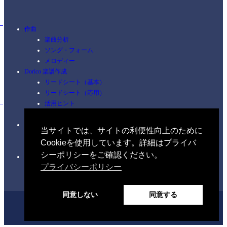
作曲
楽曲分析
ソング・フォーム
メロディー
Dorico 楽譜作成
リードシート（基本）
リードシート（応用）
活用ヒント
ショートカット
ピアノ
当サイトでは、サイトの利便性向上のために
コードを覚える
Cookieを使用しています。詳細はプライバ
練習
シーポリシーをご確認ください。
イヤートレーニング
プライバシーポリシー
聴音（初級編）
同意しない
同意する
Home
Profile
Discography
Music Theory
Ear Training
Blog
Contact
Privacy Policy
ホーム

2025 Sakiko Masuda. All rights reserved.