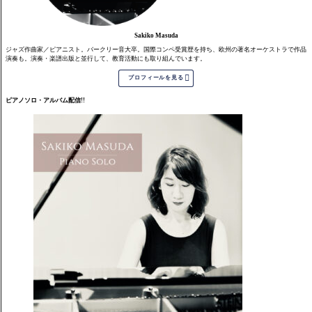
Sakiko Masuda
ジャズ作曲家／ピアニスト。バークリー音大卒。国際コンペ受賞歴を持ち、欧州の著名オーケストラで作品
演奏も。演奏・楽譜出版と並行して、教育活動にも取り組んでいます。

プロフィールを見る
ピアノソロ・アルバム配信!!