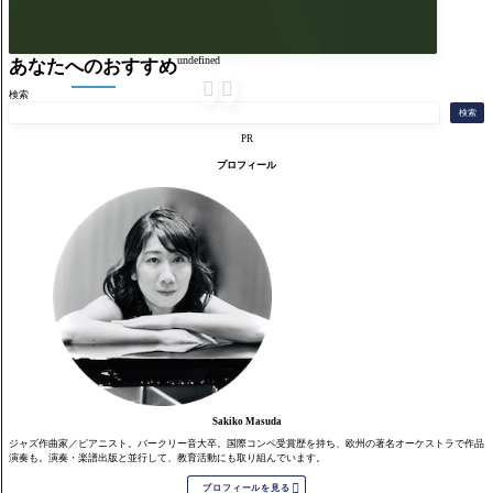
undefined
あなたへのおすすめ


検索
検索
PR
プロフィール
Sakiko Masuda
ジャズ作曲家／ピアニスト。バークリー音大卒。国際コンペ受賞歴を持ち、欧州の著名オーケストラで作品
演奏も。演奏・楽譜出版と並行して、教育活動にも取り組んでいます。

プロフィールを見る