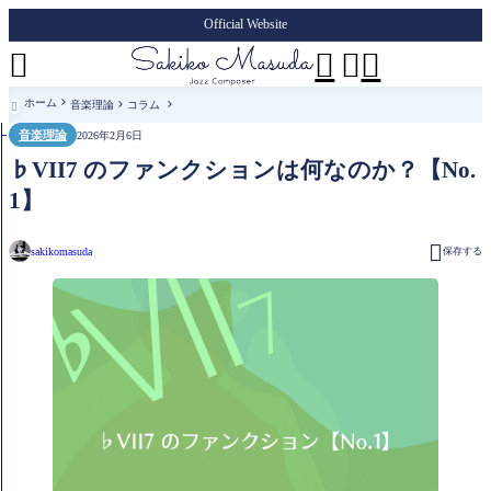
Official Website




ホーム
音楽理論
コラム

音楽理論
2026年2月6日
♭VII7 のファンクションは何なのか？【No.
1】

sakikomasuda
保存する