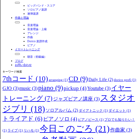
ビッグバンド・スコア
ソロピアノ楽譜
連弾楽譜
作曲と理論
音楽理論
音楽理論・上級
アレンジ
作曲
Dorico 楽譜作成
ピアノ
イヤートレーニング
聴音（初級編）
ブログ
お問い合わせ
キーワード検索
7thコード
(10)
CD
(9)
Daily Life
(2)
arranging
(1)
dorico pro6
(1)
piano
(9)
イヤー
pickup
(4)
GJO
(3)
music
(3)
Youtube
(3)
スタジオ
トレーニング
(7)
ジャズピアノ講座
(3)
ジブリ
(18)
ソロアルバム
(2)
ダイアトニック
(1)
ダイエット
(1)
トライアド
(6)
ピアノソロ
(4)
ピアノピース
(1)
プロでも知りたい！
今日このごろ
(21)
作曲家
(3)
(1)
ライブ
(1)
リハモ
(1)