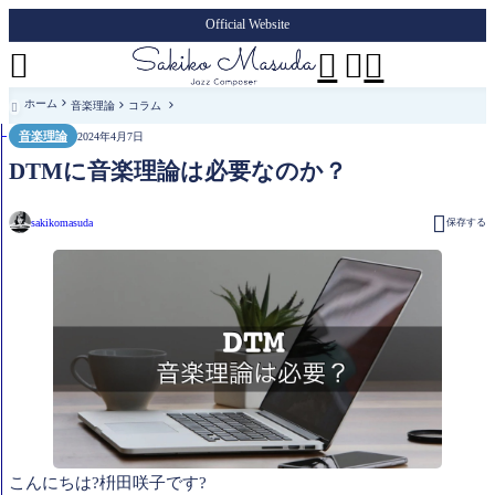
Official Website




ホーム
音楽理論
コラム

音楽理論
2024年4月7日
DTMに音楽理論は必要なのか？

sakikomasuda
保存する
こんにちは?枡田咲子です?