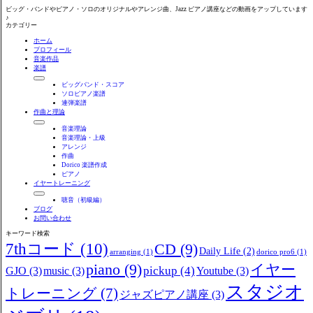
ビッグ・バンドやピアノ・ソロのオリジナルやアレンジ曲、Jazz ピアノ講座などの動画をアップしています
♪
カテゴリー
ホーム
プロフィール
音楽作品
楽譜
ビッグバンド・スコア
ソロピアノ楽譜
連弾楽譜
作曲と理論
音楽理論
音楽理論・上級
アレンジ
作曲
Dorico 楽譜作成
ピアノ
イヤートレーニング
聴音（初級編）
ブログ
お問い合わせ
キーワード検索
7thコード
(10)
CD
(9)
Daily Life
(2)
arranging
(1)
dorico pro6
(1)
piano
(9)
イヤー
pickup
(4)
GJO
(3)
music
(3)
Youtube
(3)
スタジオ
トレーニング
(7)
ジャズピアノ講座
(3)