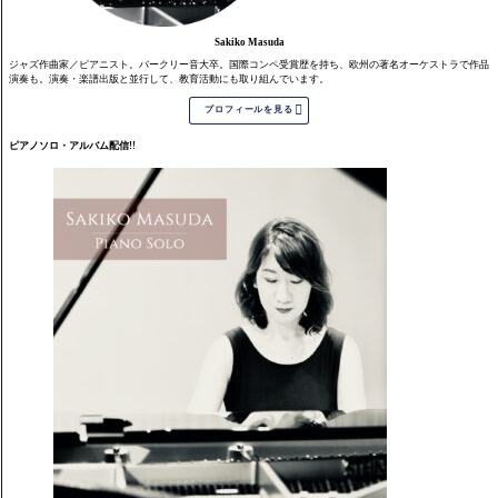
Sakiko Masuda
ジャズ作曲家／ピアニスト。バークリー音大卒。国際コンペ受賞歴を持ち、欧州の著名オーケストラで作品
演奏も。演奏・楽譜出版と並行して、教育活動にも取り組んでいます。

プロフィールを見る
ピアノソロ・アルバム配信!!