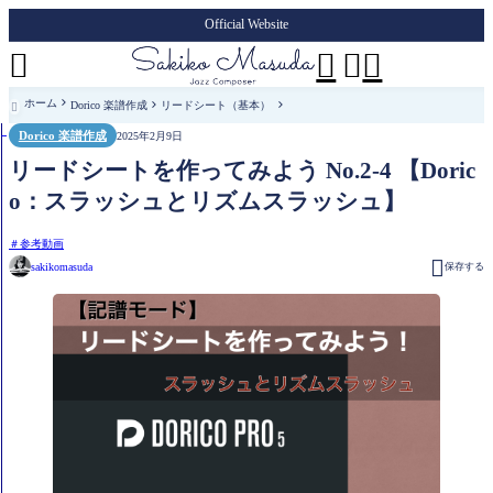
Official Website




ホーム
Dorico 楽譜作成
リードシート（基本）

Dorico 楽譜作成
2025年2月9日
リードシートを作ってみよう No.2-4 【Doric
o：スラッシュとリズムスラッシュ】
参考動画

sakikomasuda
保存する