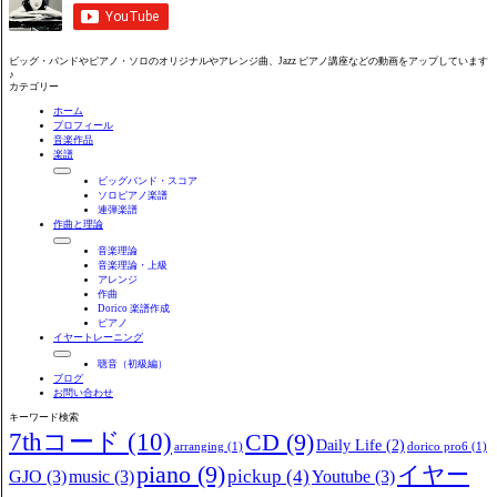
ビッグ・バンドやピアノ・ソロのオリジナルやアレンジ曲、Jazz ピアノ講座などの動画をアップしています
♪
カテゴリー
ホーム
プロフィール
音楽作品
楽譜
ビッグバンド・スコア
ソロピアノ楽譜
連弾楽譜
作曲と理論
音楽理論
音楽理論・上級
アレンジ
作曲
Dorico 楽譜作成
ピアノ
イヤートレーニング
聴音（初級編）
ブログ
お問い合わせ
キーワード検索
7thコード
(10)
CD
(9)
Daily Life
(2)
arranging
(1)
dorico pro6
(1)
piano
(9)
イヤー
pickup
(4)
GJO
(3)
music
(3)
Youtube
(3)