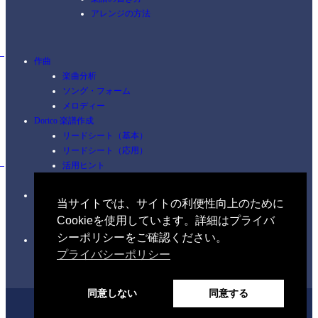
アレンジの方法
作曲
楽曲分析
ソング・フォーム
メロディー
Dorico 楽譜作成
リードシート（基本）
リードシート（応用）
活用ヒント
ショートカット
ピアノ
当サイトでは、サイトの利便性向上のために
コードを覚える
Cookieを使用しています。詳細はプライバ
練習
シーポリシーをご確認ください。
イヤートレーニング
プライバシーポリシー
聴音（初級編）
同意しない
同意する
Home
Profile
Discography
Music Theory
Ear Training
Blog
Contact
Privacy Policy
ホーム