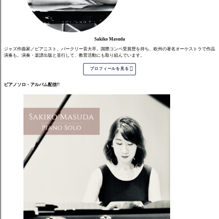
Sakiko Masuda
ジャズ作曲家／ピアニスト。バークリー音大卒。国際コンペ受賞歴を持ち、欧州の著名オーケストラで作品
演奏も。演奏・楽譜出版と並行して、教育活動にも取り組んでいます。

プロフィールを見る
ピアノソロ・アルバム配信!!