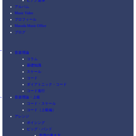
ピアノ連弾
アルバム
Music Video
プロフィール
Masuda Music Office
ブログ
音楽理論
コラム
基礎知識
スケール
コード
ダイアトニック・コード
コード進行
音楽理論・上級
コード・スケール
コード（上級編）
アレンジ
ボイシング
ビッグ・バンド
楽譜の書き方