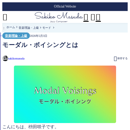
Official Website




ホーム
音楽理論・上級
モード

音楽理論・上級
2026年5月3日
モーダル・ボイシングとは

sakikomasuda
保存する
こんにちは、枡田咲子です。