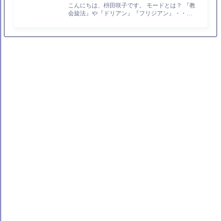
こんにちは、枡田咲子です。 モードとは？ 『教
会旋法』や『ドリアン』『フリジアン』・・・
音楽を勉強していると、そんな言葉を