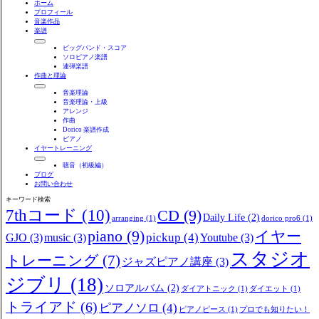
ホーム
プロフィール
音楽作品
楽譜
ビッグバンド・スコア
ソロピアノ楽譜
連弾楽譜
作曲と理論
音楽理論
音楽理論・上級
アレンジ
作曲
Dorico 楽譜作成
ピアノ
イヤートレーニング
聴音（初級編）
ブログ
お問い合わせ
キーワード検索
7thコード
(10)
CD
(9)
Daily Life
(2)
arranging
(1)
dorico pro6
(1)
piano
(9)
イヤー
pickup
(4)
GJO
(3)
music
(3)
Youtube
(3)
スタジオ
トレーニング
(7)
ジャズピアノ講座
(3)
ジブリ
(18)
ソロアルバム
(2)
ダイアトニック
(1)
ダイエット
(1)
トライアド
(6)
ピアノソロ
(4)
ピアノピース
(1)
プロでも知りたい！