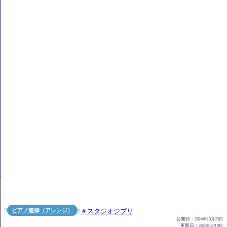
ピアノ連弾（アレンジ）
スタジオジブリ


公開日：
2024年10月25日
更新日：
2025年2月9日