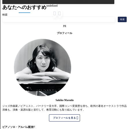
undefined
あなたへのおすすめ


検索
検索
PR
プロフィール
Sakiko Masuda
ジャズ作曲家／ピアニスト。バークリー音大卒。国際コンペ受賞歴を持ち、欧州の著名オーケストラで作品
演奏も。演奏・楽譜出版と並行して、教育活動にも取り組んでいます。

プロフィールを見る
ピアノソロ・アルバム配信!!