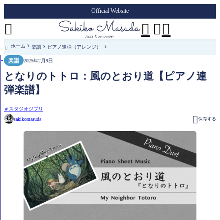
Official Website




ホーム
楽譜
ピアノ連弾（アレンジ）

楽譜
2025年2月9日
となりのトトロ：風のとおり道【ピアノ連
弾楽譜】
スタジオジブリ

sakikomasuda
保存する