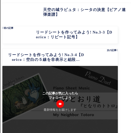
天空の城ラピュタ：シータの決意【ピアノ連
弾楽譜】

前の記事
リードシートを作ってみよう! No.3-3【D
orico：リピート記号】
次の記事

リードシートを作ってみよう! No.3-4【D
orico：空白の５線を非表示と組段の間
隔】
この記事が気に入ったら
フォローしよう
最新情報をお届けします