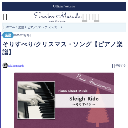
Official Website




ホーム
楽譜
ピアノソロ（アレンジ）

楽譜
2025年2月9日
そりすべり/クリスマス・ソング【ピアノ楽
譜】

sakikomasuda
保存する