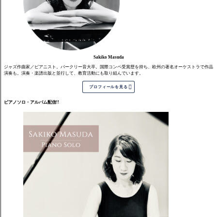
Sakiko Masuda
ジャズ作曲家／ピアニスト。バークリー音大卒。国際コンペ受賞歴を持ち、欧州の著名オーケストラで作品
演奏も。演奏・楽譜出版と並行して、教育活動にも取り組んでいます。

プロフィールを見る
ピアノソロ・アルバム配信!!