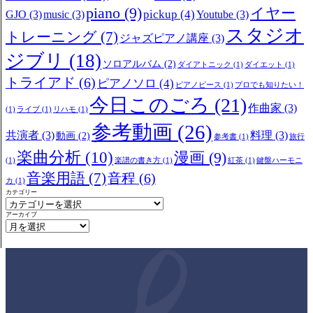
piano
(9)
イヤー
pickup
(4)
GJO
(3)
music
(3)
Youtube
(3)
スタジオ
トレーニング
(7)
ジャズピアノ講座
(3)
ジブリ
(18)
ソロアルバム
(2)
ダイアトニック
(1)
ダイエット
(1)
トライアド
(6)
ピアノソロ
(4)
ピアノピース
(1)
プロでも知りたい！
今日このごろ
(21)
作曲家
(3)
(1)
ライブ
(1)
リハモ
(1)
参考動画
(26)
共演者
(3)
料理
(3)
動画
(2)
参考書
(1)
旅行
楽曲分析
(10)
漫画
(9)
(1)
楽譜の書き方
(1)
紅茶
(1)
鍵盤ハーモニ
音楽用語
(7)
音程
(6)
カ
(1)
カテゴリー
アーカイブ