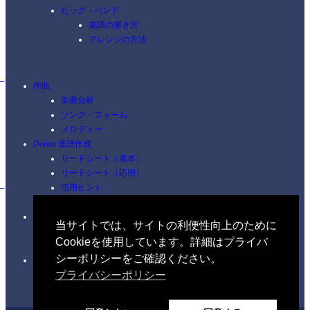
ビッグ・バンド
楽譜の書き方
アレンジの方法
作曲
楽曲分析
ソング・フォーム
メロディー
Dorico 楽譜作成
リードシート（基本）
リードシート（応用）
活用ヒント
ショートカット
ピアノ
当サイトでは、サイトの利便性向上のために
コードを覚える
Cookieを使用しています。詳細はプライバ
練習
シーポリシーをご確認ください。
イヤートレーニング
プライバシーポリシー
聴音（初級編）