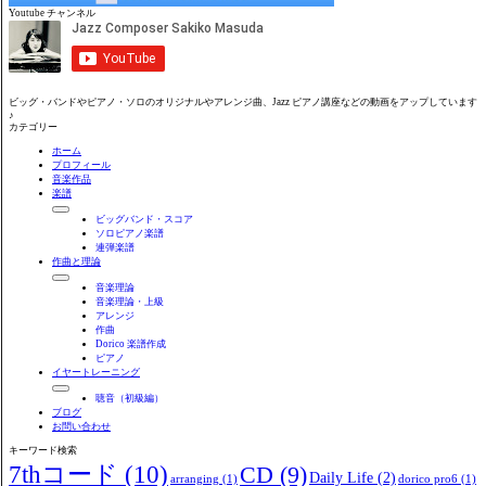
Youtube チャンネル
ビッグ・バンドやピアノ・ソロのオリジナルやアレンジ曲、Jazz ピアノ講座などの動画をアップしています
♪
カテゴリー
ホーム
プロフィール
音楽作品
楽譜
ビッグバンド・スコア
ソロピアノ楽譜
連弾楽譜
作曲と理論
音楽理論
音楽理論・上級
アレンジ
作曲
Dorico 楽譜作成
ピアノ
イヤートレーニング
聴音（初級編）
ブログ
お問い合わせ
キーワード検索
7thコード
(10)
CD
(9)
Daily Life
(2)
arranging
(1)
dorico pro6
(1)