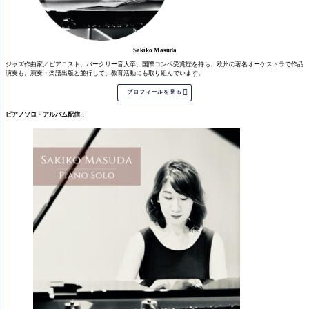
Sakiko Masuda
ジャズ作曲家／ピアニスト。バークリー音大卒。国際コンペ受賞歴を持ち、欧州の著名オーケストラで作品
演奏も。演奏・楽譜出版と並行して、教育活動にも取り組んでいます。

プロフィールを見る
ピアノソロ・アルバム配信!!