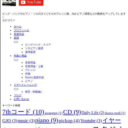
ビッグ・バンドやピアノ・ソロのオリジナルやアレンジ曲、Jazz ピアノ講座などの動画をアップしています
♪
カテゴリー
ホーム
プロフィール
音楽作品
楽譜
ビッグバンド・スコア
ソロピアノ楽譜
連弾楽譜
作曲と理論
音楽理論
音楽理論・上級
アレンジ
作曲
Dorico 楽譜作成
ピアノ
イヤートレーニング
聴音（初級編）
ブログ
お問い合わせ
キーワード検索
7thコード
(10)
CD
(9)
Daily Life
(2)
arranging
(1)
dorico pro6
(1)
piano
(9)
イヤー
pickup
(4)
GJO
(3)
music
(3)
Youtube
(3)