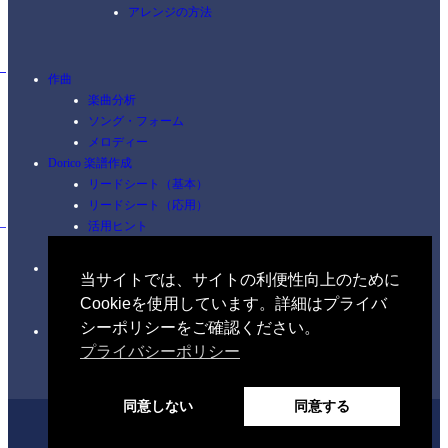
アレンジの方法
作曲
楽曲分析
ソング・フォーム
メロディー
Dorico 楽譜作成
リードシート（基本）
リードシート（応用）
活用ヒント
ショートカット
ピアノ
当サイトでは、サイトの利便性向上のために
コードを覚える
Cookieを使用しています。詳細はプライバ
練習
シーポリシーをご確認ください。
イヤートレーニング
プライバシーポリシー
聴音（初級編）
同意しない
同意する
Home
Profile
Discography
Music Theory
Ear Training
Blog
Contact
Privacy Policy
ホーム