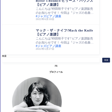
Billie's Bounce/ビリーズ・バウンス
【ピアノ楽譜】
こんにちは?枡田咲子です? ピアノ楽譜販売
のお知らせです！ 今回は『ジャズの名曲を
ジャズピアノ講座
弾く！』シリーズで、 チャーリー・パーカ
2022年6月10日
ー作
ピアノソロ（アレン
ジ）
マック・ザ・ナイフ/Mack the Knife
【ピアノ楽譜】
こんにちは?枡田咲子です? ピアノ楽譜販売
のお知らせです！ 今回は『ジャズの名曲を
ジャズピアノ講座
弾く！』シリーズです。 『 Mack the Kife ／
2022年5月27日
マック
検索
検索
PR
プロフィール