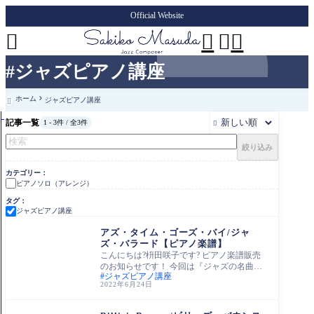
Official Website




#ジャズピアノ講座
ホーム
ジャズピアノ講座

記事一覧
1 - 3件 / 全3件

絞り込み
カテゴリー
ピアノソロ（アレンジ）
タグ
ジャズピアノ講座
ピアノソロ（アレン
ジ）
アズ・タイム・ゴーズ・バイ/ジャ
ズ・バラード【ピアノ楽譜】
こんにちは?枡田咲子です? ピアノ楽譜販売
のお知らせです！ 今回は『ジャズの名曲を
ジャズピアノ講座
弾く！』シリーズで、 『アズ・タイム・ゴ
2022年6月24日
ーズ
ピアノソロ（アレン
ジ）