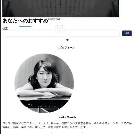
undefined
あなたへのおすすめ


検索
検索
PR
プロフィール
Sakiko Masuda
ジャズ作曲家／ピアニスト。バークリー音大卒。国際コンペ受賞歴を持ち、欧州の著名オーケストラで作品
演奏も。演奏・楽譜出版と並行して、教育活動にも取り組んでいます。