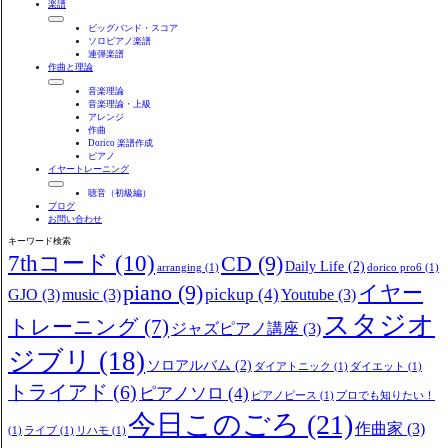
楽譜
ビッグバンド・スコア
ソロピアノ楽譜
連弾楽譜
作曲と理論
音楽理論
音楽理論・上級
アレンジ
作曲
Dorico 楽譜作成
ピアノ
イヤートレーニング
聴音（初級編）
ブログ
お問い合わせ
キーワード検索
7thコード
(10)
CD
(9)
Daily Life
(2)
arranging
(1)
dorico pro6
(1)
piano
(9)
イヤー
pickup
(4)
GJO
(3)
music
(3)
Youtube
(3)
スタジオ
トレーニング
(7)
ジャズピアノ講座
(3)
ジブリ
(18)
ソロアルバム
(2)
ダイアトニック
(1)
ダイエット
(1)
トライアド
(6)
ピアノソロ
(4)
ピアノピース
(1)
プロでも知りたい！
今日このごろ
(21)
作曲家
(3)
(1)
ライブ
(1)
リハモ
(1)