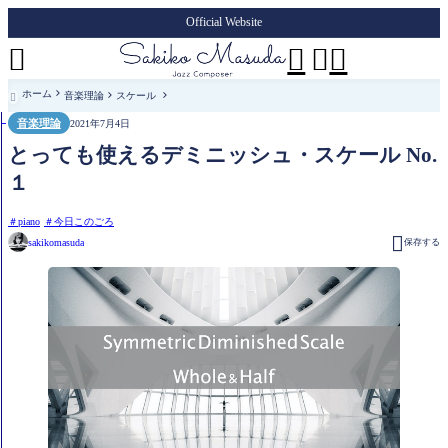
Official Website




ホーム
音楽理論
スケール

音楽理論
2021年7月4日
とっても使えるデミニッシュ・スケール No.
１
piano
今日このごろ

sakikomasuda
保存する