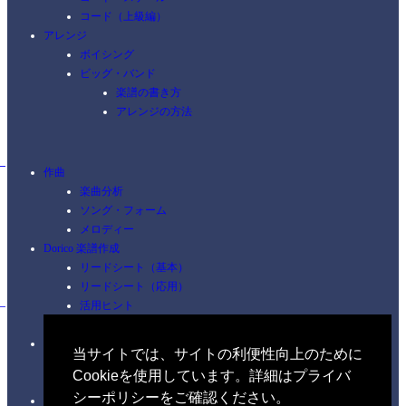
コード（上級編）
アレンジ
ボイシング
ビッグ・バンド
楽譜の書き方
アレンジの方法
作曲
楽曲分析
ソング・フォーム
メロディー
Dorico 楽譜作成
リードシート（基本）
リードシート（応用）
活用ヒント
ショートカット
ピアノ
当サイトでは、サイトの利便性向上のために
コードを覚える
Cookieを使用しています。詳細はプライバ
練習
シーポリシーをご確認ください。
イヤートレーニング