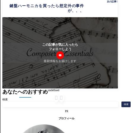
次の記事

鍵盤ハーモニカを買ったら想定外の事件
が、、、
この記事が気に入ったら
フォローしよう
最新情報をお届けします
undefined
あなたへのおすすめ


検索
検索
PR
プロフィール