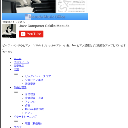
Youtube チャンネル
ビッグ・バンドやピアノ・ソロのオリジナルやアレンジ曲、Jazz ピアノ講座などの動画をアップしています
♪
カテゴリー
ホーム
プロフィール
音楽作品
楽譜
ビッグバンド・スコア
ソロピアノ楽譜
連弾楽譜
作曲と理論
音楽理論
音楽理論・上級
アレンジ
作曲
Dorico 楽譜作成
ピアノ
イヤートレーニング
聴音（初級編）
ブログ