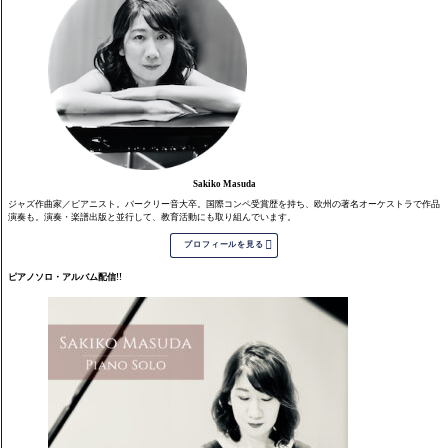
Sakiko Masuda
ジャズ作曲家／ピアニスト。バークリー音大卒。国際コンペ受賞歴を持ち、欧州の著名オーケストラで作品
演奏も。演奏・楽譜出版と並行して、教育活動にも取り組んでいます。

プロフィールを見る
ピアノソロ・アルバム配信!!