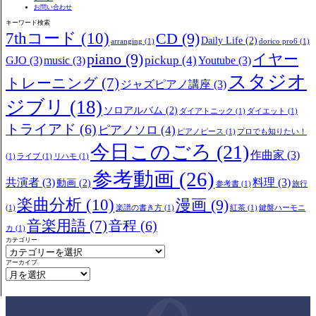
お問い合わせ
キーワード検索
7thコード
(10)
CD
(9)
Daily Life
(2)
arranging
(1)
dorico pro6
(1)
piano
(9)
イヤー
pickup
(4)
GJO
(3)
music
(3)
Youtube
(3)
スタジオ
トレーニング
(7)
ジャズピアノ講座
(3)
ジブリ
(18)
ソロアルバム
(2)
ダイアトニック
(1)
ダイエット
(1)
トライアド
(6)
ピアノソロ
(4)
ピアノピース
(1)
プロでも知りたい！
今日このごろ
(21)
作曲家
(3)
(1)
ライブ
(1)
リハモ
(1)
参考動画
(26)
共演者
(3)
料理
(3)
動画
(2)
参考書
(1)
旅行
楽曲分析
(10)
漫画
(9)
(1)
楽譜の書き方
(1)
紅茶
(1)
鍵盤ハーモニ
音楽用語
(7)
音程
(6)
カ
(1)
カテゴリー
アーカイブ