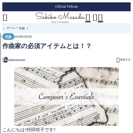
Official Website




ホーム
作曲

作曲
2022年4月9日
作曲家の必須アイテムとは！？

sakikomasuda
保存する
こんにちは?枡田咲子です?