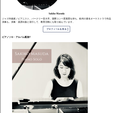
Sakiko Masuda
ジャズ作曲家／ピアニスト。バークリー音大卒。国際コンペ受賞歴を持ち、欧州の著名オーケストラで作品
演奏も。演奏・楽譜出版と並行して、教育活動にも取り組んでいます。

プロフィールを見る
ピアノソロ・アルバム配信!!