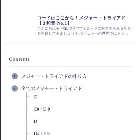
コードはここから！メジャー・トライアド
【３和音 No.1】
こんにちは☀️ 枡田咲子です? コードの基本である３和音
を習得してみましょう！ ポピュラーの世界ではトライ
アド（英：triad）と
Contents
メジャー・トライアドの作り方
全てのメジャー・トライアド
C
C# / D♭
D
D# / E♭