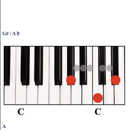
G# / A♭
A