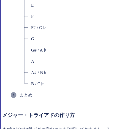
E
F
F# / G♭
G
G# / A♭
A
A# / B♭
B / C♭
まとめ
メジャー・トライアドの作り方