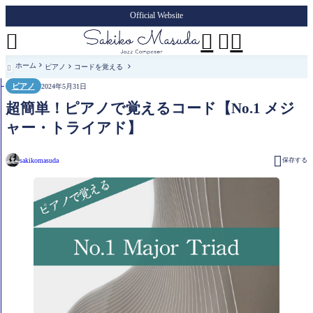
Official Website




ホーム
ピアノ
コードを覚える

ピアノ
2024年5月31日
超簡単！ピアノで覚えるコード【No.1 メジ
ャー・トライアド】

sakikomasuda
保存する