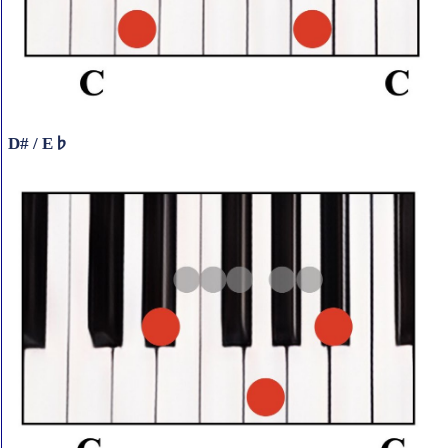
D# / E♭