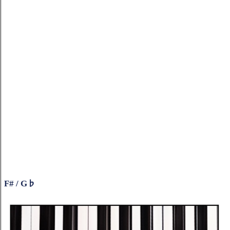
F# / G♭