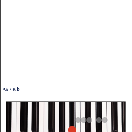
A# / B♭