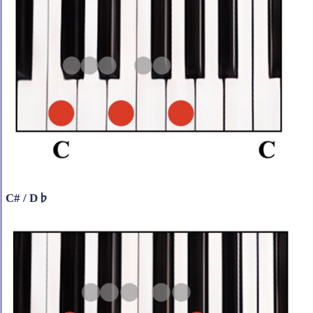
C# / D♭