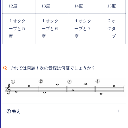
12度
13度
14度
15度
１オクタ
１オクタ
１オクタ
２オ
ーブと５
ーブと６
ーブと７
クタ
度
度
度
ーブ
それでは問題！次の音程は何度でしょうか？
① 答え