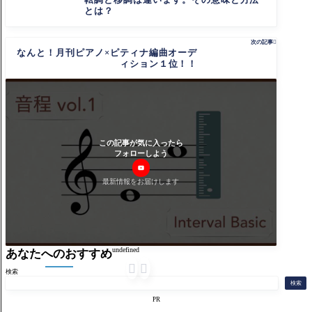
とは？
次の記事

なんと！月刊ピアノ×ピティナ編曲オーデ
ィション１位！！
この記事が気に入ったら
フォローしよう
最新情報をお届けします
undefined
あなたへのおすすめ


検索
検索
PR