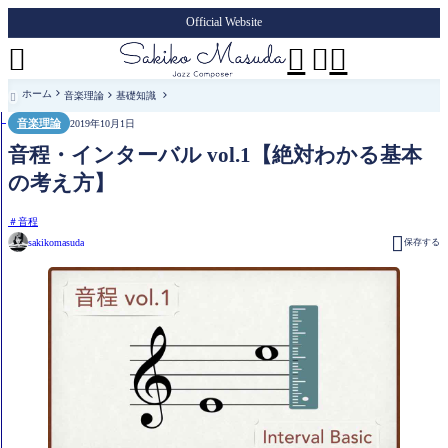
Official Website




ホーム
音楽理論
基礎知識

音楽理論
2019年10月1日
音程・インターバル vol.1【絶対わかる基本
の考え方】
音程

sakikomasuda
保存する