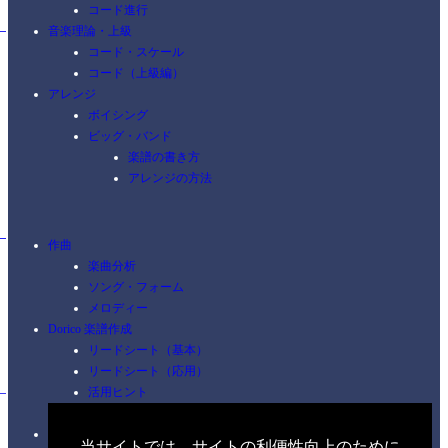
コード進行
音楽理論・上級
コード・スケール
コード（上級編）
アレンジ
ボイシング
ビッグ・バンド
楽譜の書き方
アレンジの方法
作曲
楽曲分析
ソング・フォーム
メロディー
Dorico 楽譜作成
リードシート（基本）
リードシート（応用）
活用ヒント
ショートカット
ピアノ
当サイトでは、サイトの利便性向上のために