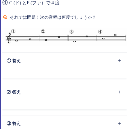
④
C (ド) とF (ファ）で４度
それでは問題！次の音程は何度でしょうか？
① 答え
E（ミ）と G（ソ）で、３度
② 答え
F（ファ）と C（ド）で、５度
③ 答え