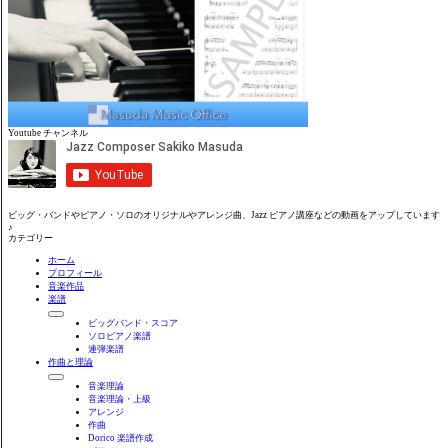
Youtube チャンネル
ビッグ・バンドやピアノ・ソロのオリジナルやアレンジ曲、Jazz ピアノ講座などの動画をアップしています
♪
カテゴリー
ホーム
プロフィール
音楽作品
楽譜
ビッグバンド・スコア
ソロピアノ楽譜
連弾楽譜
作曲と理論
音楽理論
音楽理論・上級
アレンジ
作曲
Dorico 楽譜作成