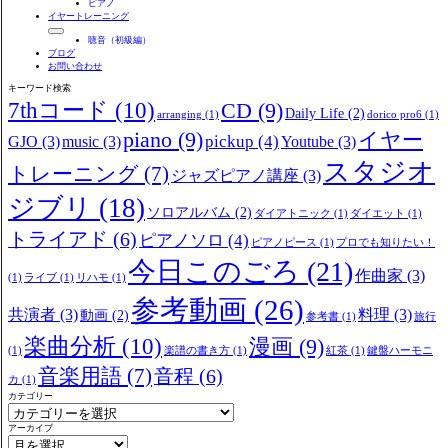
ピアノ
イヤートレーニング
聴音（初級編）
ブログ
お問い合わせ
キーワード検索
7thコード
(10)
CD
(9)
Daily Life
(2)
arranging
(1)
dorico pro6
(1)
piano
(9)
イヤー
pickup
(4)
GJO
(3)
music
(3)
Youtube
(3)
スタジオ
トレーニング
(7)
ジャズピアノ講座
(3)
ジブリ
(18)
ソロアルバム
(2)
ダイアトニック
(1)
ダイエット
(1)
トライアド
(6)
ピアノソロ
(4)
ピアノピース
(1)
プロでも知りたい！
今日このごろ
(21)
作曲家
(3)
(1)
ライブ
(1)
リハモ
(1)
参考動画
(26)
共演者
(3)
料理
(3)
動画
(2)
参考書
(1)
旅行
楽曲分析
(10)
漫画
(9)
(1)
楽譜の書き方
(1)
紅茶
(1)
鍵盤ハーモニ
音楽用語
(7)
音程
(6)
カ
(1)
カテゴリー
アーカイブ