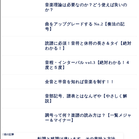
音楽理論は必要なのか？どう使えば良いの
か？
曲をアップグレードする No.2【奏法の記
号】
読譜に必須！音符と休符の長さ＆タイ【絶対
わかる！】
音程・インターバル vol.3【絶対わかる！４
度と５度】
全音と半音を知れば音楽を制す！！
音部記号、譜表とはなんぞや【やさしく解
説】
調号って何？楽譜の読み方は？【一覧メジャ
ー＆マイナー】

前の記事
転調と移調は違います。その意味と方法