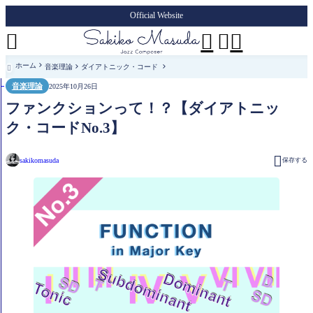
Official Website




ホーム
音楽理論
ダイアトニック・コード

音楽理論
2025年10月26日
ファンクションって！？【ダイアトニッ
ク・コードNo.3】

sakikomasuda
保存する