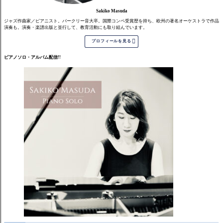
Sakiko Masuda
ジャズ作曲家／ピアニスト。バークリー音大卒。国際コンペ受賞歴を持ち、欧州の著名オーケストラで作品
演奏も。演奏・楽譜出版と並行して、教育活動にも取り組んでいます。

プロフィールを見る
ピアノソロ・アルバム配信!!