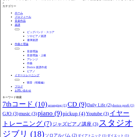
♪
カテゴリー
ホーム
プロフィール
音楽作品
楽譜
ビッグバンド・スコア
ソロピアノ楽譜
連弾楽譜
作曲と理論
音楽理論
音楽理論・上級
アレンジ
作曲
Dorico 楽譜作成
ピアノ
イヤートレーニング
聴音（初級編）
ブログ
お問い合わせ
キーワード検索
7thコード
(10)
CD
(9)
Daily Life
(2)
arranging
(1)
dorico pro6
(1)
piano
(9)
イヤー
pickup
(4)
GJO
(3)
music
(3)
Youtube
(3)
スタジオ
トレーニング
(7)
ジャズピアノ講座
(3)
ジブリ
(18)
ソロアルバム
(2)
ダイアトニック
(1)
ダイエット
(1)