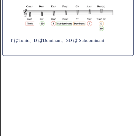
T はTonic、D はDominant、SD は Subdominant