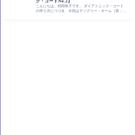
ク・コードNo.2】
こんにちは。枡田咲子です。 ダイアトニック・コード
の作り方につづき、今回はディグリー・ネーム（英：de
gree name）についてです。