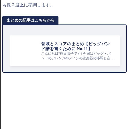
も長２度上に移調します。
まとめの記事はこちらから
音域とスコアのまとめ【ビッグバン
ド譜を書くために No.11】
こんにちは?枡田咲子です? 今回はビッグ・バ
ンドのアレンジのメインの管楽器の移調と音域
の方法をまとめてみました！ 各楽器の詳