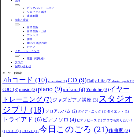
楽譜
ビッグバンド・スコア
ソロピアノ楽譜
連弾楽譜
作曲と理論
音楽理論
音楽理論・上級
アレンジ
作曲
Dorico 楽譜作成
ピアノ
イヤートレーニング
聴音（初級編）
ブログ
お問い合わせ
キーワード検索
7thコード
(10)
CD
(9)
Daily Life
(2)
arranging
(1)
dorico pro6
(1)
piano
(9)
イヤー
pickup
(4)
GJO
(3)
music
(3)
Youtube
(3)
スタジオ
トレーニング
(7)
ジャズピアノ講座
(3)
ジブリ
(18)
ソロアルバム
(2)
ダイアトニック
(1)
ダイエット
(1)
トライアド
(6)
ピアノソロ
(4)
ピアノピース
(1)
プロでも知りたい！
今日このごろ
(21)
作曲家
(3)
(1)
ライブ
(1)
リハモ
(1)