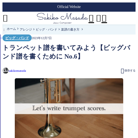
Official Website




ホーム
アレンジ
ビッグ・バンド
楽譜の書き方

ビッグ・バンド
2023年12月7日
トランペット譜を書いてみよう【ビッグバ
ンド譜を書くために No.6】

sakikomasuda
保存する