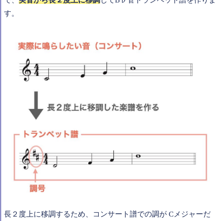
で、
実音から長２度上に移調
してB♭管トランペット譜を作りま
す。
長２度上に移調するため、コンサート譜での調が Cメジャーだ